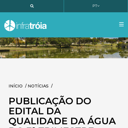
PT
PT
EN
FR
Tog
nav
INÍCIO
/
NOTÍCIAS
/
PUBLICAÇÃO DO
EDITAL DA
QUALIDADE DA ÁGUA