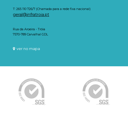
T: 265 110 726/7 (Chamada para a rede fixa nacional)
geral@infratroia.pt
Rua da Aroeira - Tróia
7570-789 Carvalhal GDL
ver no mapa