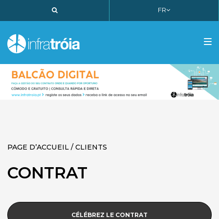
FR
PT
EN
FR
Tog
nav
PAGE D’ACCUEIL / CLIENTS
CONTRAT
CÉLÉBREZ LE CONTRAT