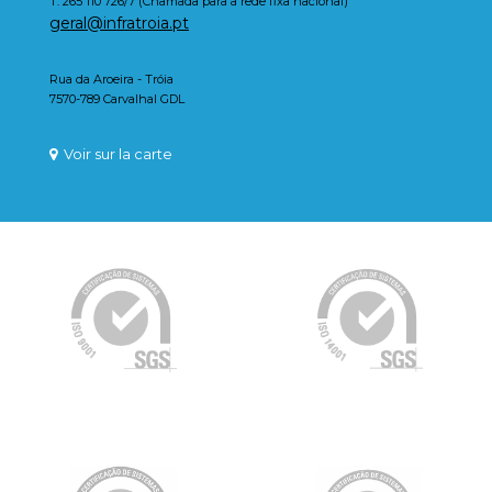
T: 265 110 726/7 (Chamada para a rede fixa nacional)
geral@infratroia.pt
Rua da Aroeira - Tróia
7570-789 Carvalhal GDL
Voir sur la carte