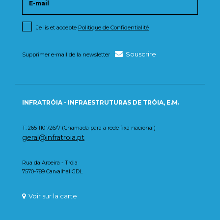
Je lis et accepte
Politique de Confidentialité
Souscrire
Supprimer e-mail de la newsletter
INFRATRÓIA - INFRAESTRUTURAS DE TRÓIA, E.M.
T: 265 110 726/7 (Chamada para a rede fixa nacional)
geral@infratroia.pt
Rua da Aroeira - Tróia
7570-789 Carvalhal GDL
Voir sur la carte