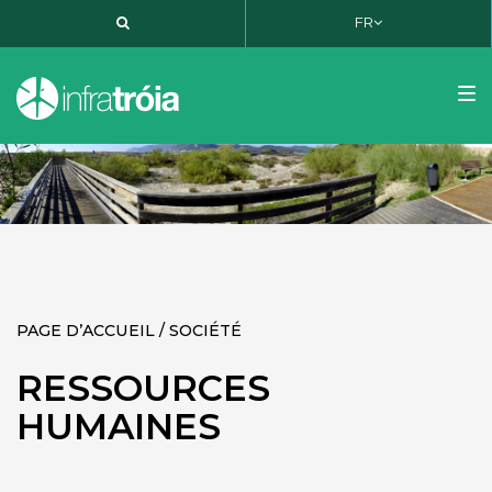
FR
PT
EN
FR
Tog
nav
PAGE D’ACCUEIL / SOCIÉTÉ
RESSOURCES
HUMAINES