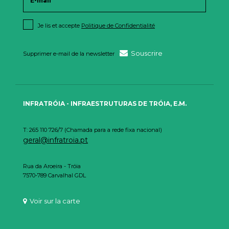
Je lis et accepte
Politique de Confidentialité
Souscrire
Supprimer e-mail de la newsletter
INFRATRÓIA - INFRAESTRUTURAS DE TRÓIA, E.M.
T: 265 110 726/7 (Chamada para a rede fixa nacional)
geral@infratroia.pt
Rua da Aroeira - Tróia
7570-789 Carvalhal GDL
Voir sur la carte