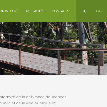
ON INTÉGRÉ
ACTUALITÉS
CONTACTS
FR
PT
EN
FR
onformité de la délivrance de licences
ublic et de la voie publique et