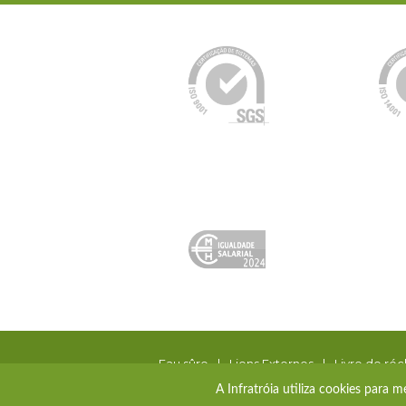
Eau sûre
|
Liens Externes
|
Livre de réc
Bluesoft
By
A Infratróia utiliza cookies para