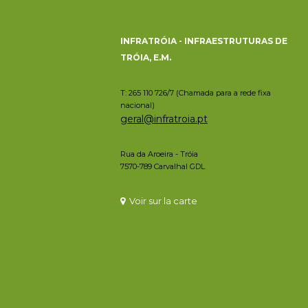
INFRATRÓIA - INFRAESTRUTURAS DE
TRÓIA, E.M.
T: 265 110 726/7 (Chamada para a rede fixa
nacional)
geral@infratroia.pt
Rua da Aroeira - Tróia
7570-789 Carvalhal GDL
Voir sur la carte