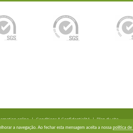
lamation online
|
Conditions & Confidentialité
|
Plan du site
 melhorar a navegação. Ao fechar esta mensagem aceita a nossa
política de