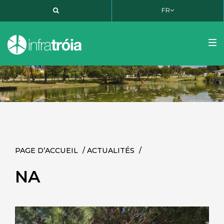
FR
PT
EN
FR
Tog
nav
PAGE D’ACCUEIL
/
ACTUALITÉS
/
NA