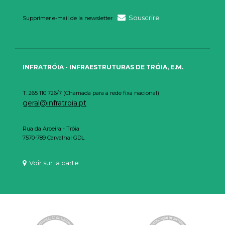
Souscrire
Supprimer e-mail de la newsletter
INFRATRÓIA - INFRAESTRUTURAS DE TRÓIA, E.M.
T: 265 110 726/7 (Chamada para a rede fixa nacional)
geral@infratroia.pt
Rua da Aroeira - Tróia
7570-789 Carvalhal GDL
Voir sur la carte