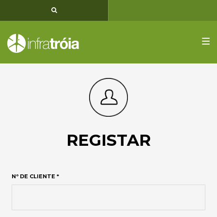
PT
EN
FR
Tog
nav
REGISTAR
Nº DE CLIENTE *