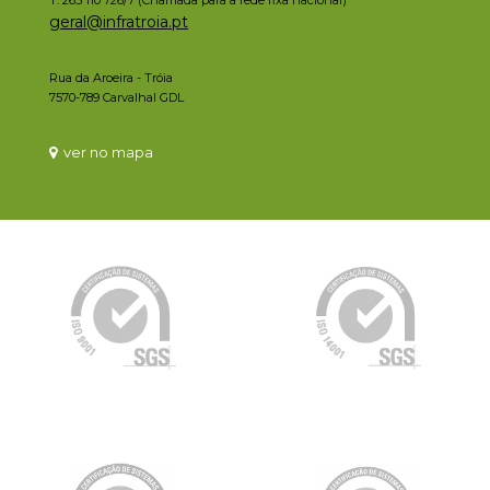
geral@infratroia.pt
Rua da Aroeira - Tróia
7570-789 Carvalhal GDL
ver no mapa