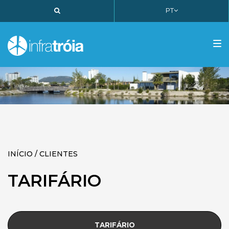
PT
PT
EN
FR
Tog
nav
INÍCIO / CLIENTES
TARIFÁRIO
TARIFÁRIO