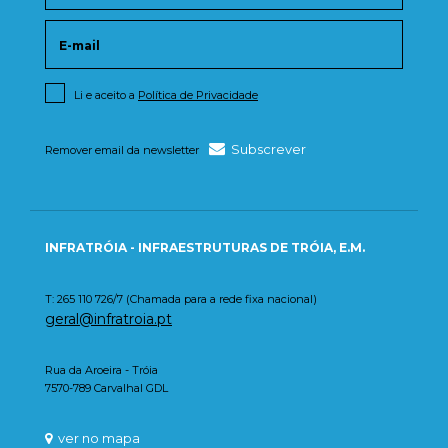
Li e aceito a
Política de Privacidade
Subscrever
Remover email da newsletter
INFRATRÓIA - INFRAESTRUTURAS DE TRÓIA, E.M.
T: 265 110 726/7 (Chamada para a rede fixa nacional)
geral@infratroia.pt
Rua da Aroeira - Tróia
7570-789 Carvalhal GDL
ver no mapa