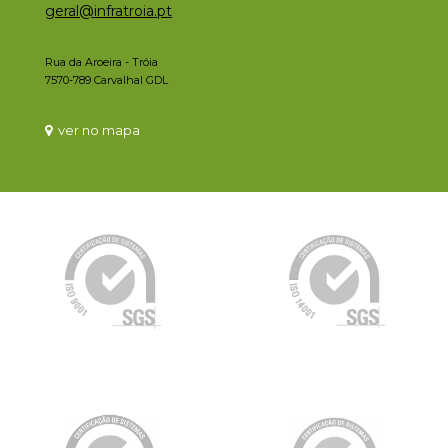
geral@infratroia.pt
Rua da Aroeira - Tróia
7570-789 Carvalhal GDL
ver no mapa