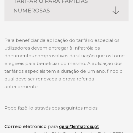
TARIFÁRIO PARA FAMÍLIAS
NUMEROSAS
Utilizadores domésticos
que se encontrem
em situação de carência económica
O tarifário para famílias numerosas consiste no
comprovada pelo sistema de Segurança Social,
alargamento dos escalões da tarifa variável por
através da atribuição de pelo menos, uma das
Para beneficiar da aplicação do tarifário especial os
cada membro do agregado familiar que
seguintes prestações sociais: Complemento
utilizadores devem entregar à Infratróia os
ultrapasse os quatro elementos em:
Solidário para Idosos; Rendimento Social de
documentos comprovativos da situação que os torne
Inserção; Subsidio Social de Desemprego; 1º
elegíveis para beneficiar do mesmo. A aplicação dos
Escalão do Abono de Família; Pensão Social de
3
1º Escalão
na razão de 1 m
por cada elemento
tarifários especiais tem a duração de um ano, findo o
Invalidez.
do agregado familiar que ultrapasse os quatro
qual deve ser renovada a prova referida
elementos;
anteriormente.
Utilizadores não-domésticos
que sejam
pessoas coletivas de declarada utilidade
3
No
segundo
e
terceiro escalão
em 2 m
.
Pode fazê-lo através dos seguintes meios:
pública.
Correio eletrónico
para
geral@infratroia.pt
Para efeitos de aplicação do tarifário para
O tarifário social para utilizadores domésticos