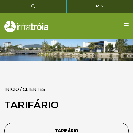
PT
PT
EN
FR
Tog
nav
INÍCIO / CLIENTES
TARIFÁRIO
TARIFÁRIO