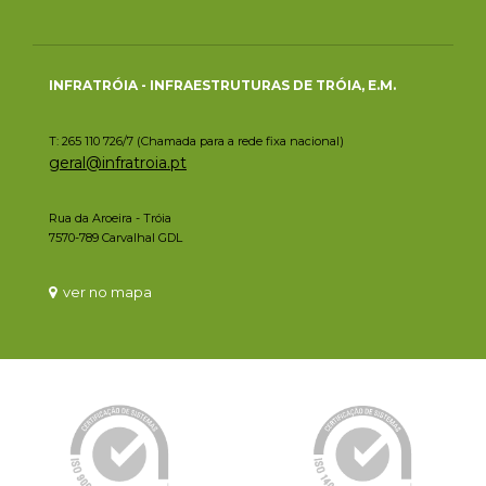
INFRATRÓIA - INFRAESTRUTURAS DE TRÓIA, E.M.
T: 265 110 726/7 (Chamada para a rede fixa nacional)
geral@infratroia.pt
Rua da Aroeira - Tróia
7570-789 Carvalhal GDL
ver no mapa