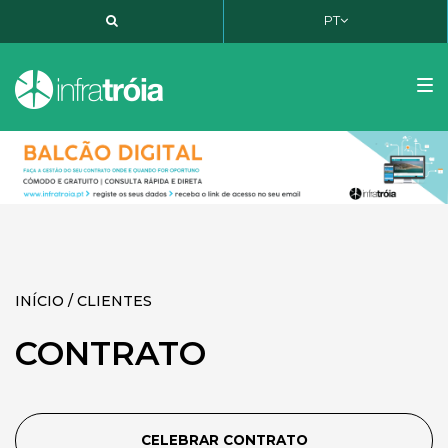
PT
PT
EN
FR
Tog
nav
INÍCIO / CLIENTES
CONTRATO
CELEBRAR CONTRATO