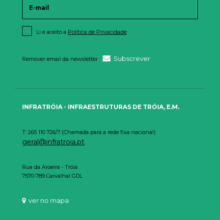
Li e aceito a
Política de Privacidade
Subscrever
Remover email da newsletter
INFRATRÓIA - INFRAESTRUTURAS DE TRÓIA, E.M.
T: 265 110 726/7 (Chamada para a rede fixa nacional)
geral@infratroia.pt
Rua da Aroeira - Tróia
7570-789 Carvalhal GDL
ver no mapa