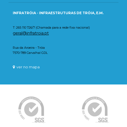
INFRATRÓIA - INFRAESTRUTURAS DE TRÓIA, E.M.
T: 265 110 726/7 (Chamada para a rede fixa nacional)
geral@infratroia.pt
Rua da Aroeira - Tróia
7570-789 Carvalhal GDL
ver no mapa