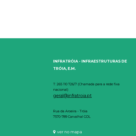
INFRATRÓIA - INFRAESTRUTURAS DE
TRÓIA, E.M.
T: 265 110 726/7 (Chamada para a rede fixa
nacional)
geral@infratroia.pt
Rua da Aroeira - Tróia
7570-789 Carvalhal GDL
ver no mapa