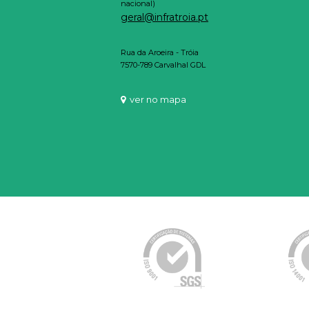
nacional)
geral@infratroia.pt
Rua da Aroeira - Tróia
7570-789 Carvalhal GDL
ver no mapa