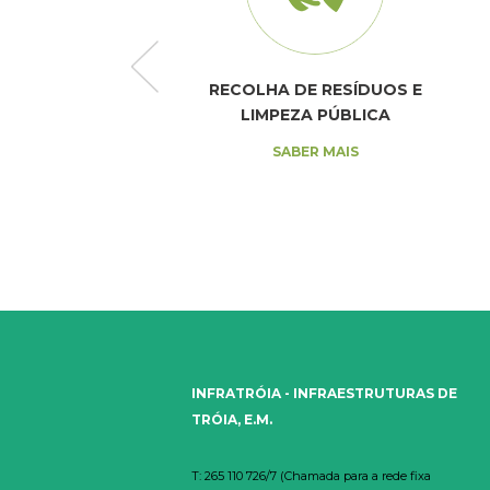
E SANEAMENTO
RECOLHA DE RESÍDUOS E
LIMPEZA PÚBLICA
SABER MAIS
SABER MAIS
INFRATRÓIA - INFRAESTRUTURAS DE
TRÓIA, E.M.
T: 265 110 726/7 (Chamada para a rede fixa