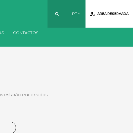
PT
ÁREA RESERVADA
AS
CONTACTOS
PT
EN
FR
ços estarão encerrados.