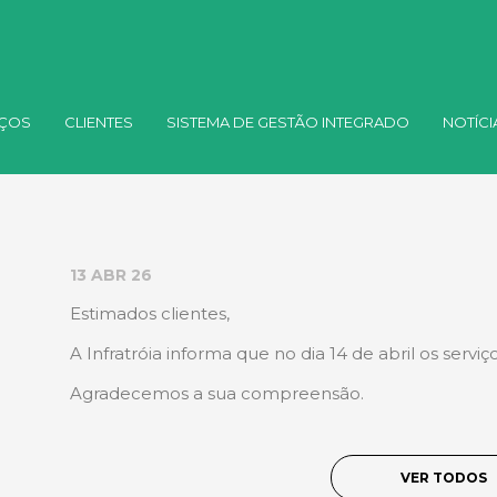
IÇOS
CLIENTES
SISTEMA DE GESTÃO INTEGRADO
NOTÍCI
13 ABR 26
Estimados clientes,
A Infratróia informa que no dia 14 de abril os servi
Agradecemos a sua compreensão.
VER TODOS