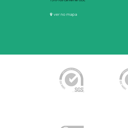
7570-789 Carvalhal GDL
ver no mapa