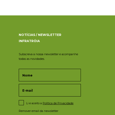
NOTÍCIAS / NEWSLETTER
INFRATRÓIA
Subscreva a nossa newsletter e acompanhe
todas as novidades.
Li e aceito a
Política de Privacidade
Remover email da newsletter