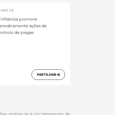
1 MAI 26
 Infratróia promove
eriodicamente ações de
ontrolo de pragas
PARTILHAR
aio realizar-se-á um tratamento de