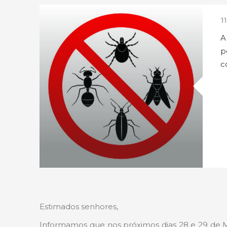
1
A
p
c
Estimados senhores,
Informamos que nos próximos dias 28 e 29 de M