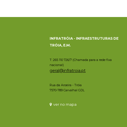
INFRATRÓIA - INFRAESTRUTURAS DE
TRÓIA, E.M.
T: 265 110 726/7 (Chamada para a rede fixa
nacional)
geral@infratroia.pt
Rua da Aroeira - Tróia
7570-789 Carvalhal GDL
ver no mapa