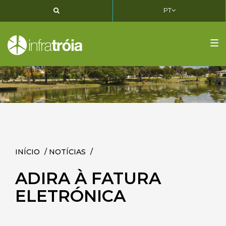
PT
PT
EN
FR
Tog
nav
INÍCIO
/
NOTÍCIAS
/
ADIRA À FATURA
ELETRÓNICA