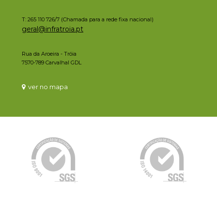
T: 265 110 726/7 (Chamada para a rede fixa nacional)
geral@infratroia.pt
Rua da Aroeira - Tróia
7570-789 Carvalhal GDL
ver no mapa