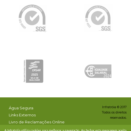
Infratróia © 2017
Água Segura
Todos os direitos
Links Externos
reservados.
Livro de Reclamações Online
Condições & Privacidade
A Infratróia utiliza cookies para melhorar a navegação. Ao fechar esta mensagem aceita