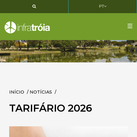
PT
PT
EN
FR
Tog
nav
INÍCIO
/
NOTÍCIAS
/
TARIFÁRIO 2026