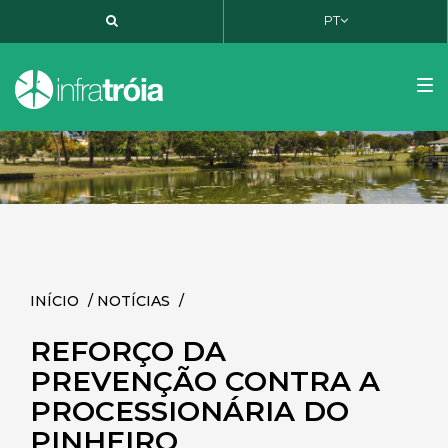
PT
PT
EN
FR
Tog
nav
INÍCIO
/
NOTÍCIAS
/
REFORÇO DA
PREVENÇÃO CONTRA A
PROCESSIONÁRIA DO
PINHEIRO