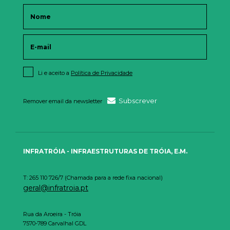
Li e aceito a
Política de Privacidade
Subscrever
Remover email da newsletter
INFRATRÓIA - INFRAESTRUTURAS DE TRÓIA, E.M.
T: 265 110 726/7 (Chamada para a rede fixa nacional)
geral@infratroia.pt
Rua da Aroeira - Tróia
7570-789 Carvalhal GDL