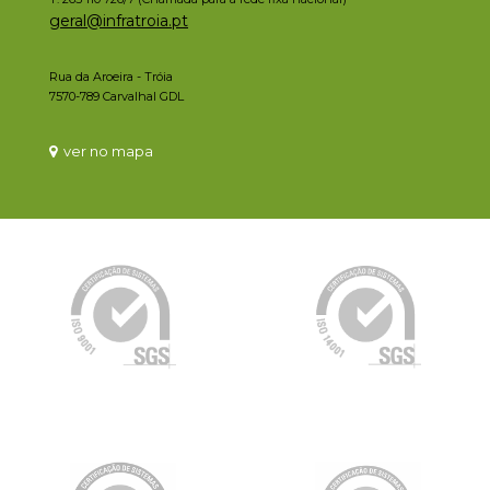
geral@infratroia.pt
Rua da Aroeira - Tróia
7570-789 Carvalhal GDL
ver no mapa