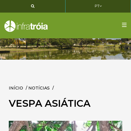
PT
PT
EN
FR
Tog
nav
INÍCIO
/
NOTÍCIAS
/
VESPA ASIÁTICA