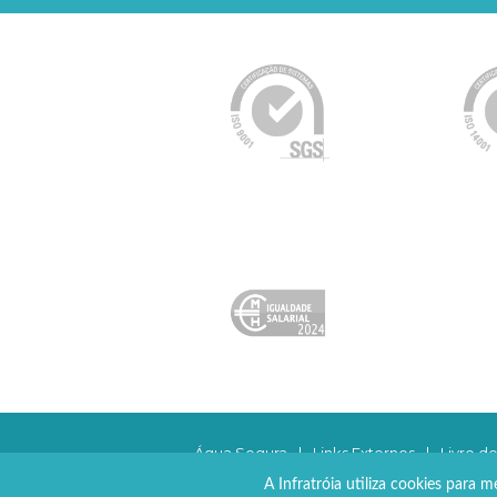
Água Segura
|
Links Externos
|
Livro d
Bluesoft
By
A Infratróia utiliza cookies para