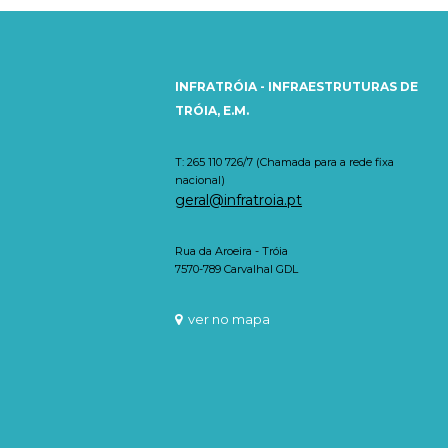
INFRATRÓIA - INFRAESTRUTURAS DE
TRÓIA, E.M.
T: 265 110 726/7 (Chamada para a rede fixa
nacional)
geral@infratroia.pt
Rua da Aroeira - Tróia
7570-789 Carvalhal GDL
ver no mapa