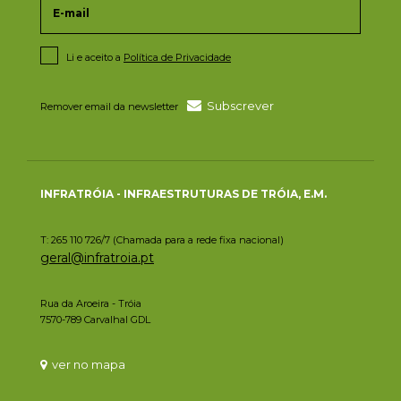
Li e aceito a
Política de Privacidade
Subscrever
Remover email da newsletter
INFRATRÓIA - INFRAESTRUTURAS DE TRÓIA, E.M.
T: 265 110 726/7 (Chamada para a rede fixa nacional)
geral@infratroia.pt
Rua da Aroeira - Tróia
7570-789 Carvalhal GDL
ver no mapa