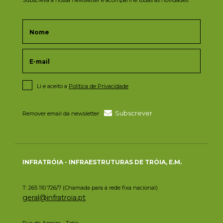
Subscreva a nossa newsletter e acompanhe todas as novidades.
Li e aceito a
Política de Privacidade
Subscrever
Remover email da newsletter
INFRATRÓIA - INFRAESTRUTURAS DE TRÓIA, E.M.
T: 265 110 726/7 (Chamada para a rede fixa nacional)
geral@infratroia.pt