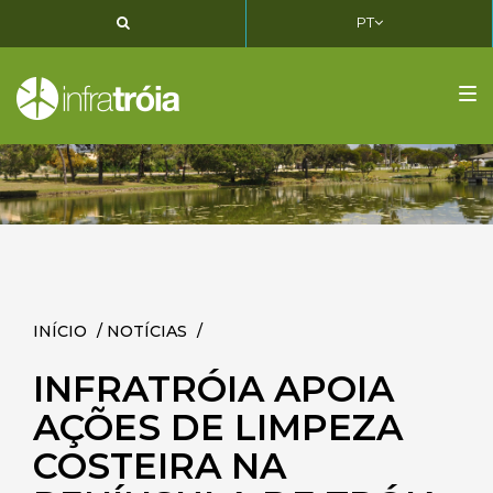
PT
PT
EN
FR
Tog
nav
INÍCIO
/
NOTÍCIAS
/
INFRATRÓIA APOIA
AÇÕES DE LIMPEZA
COSTEIRA NA