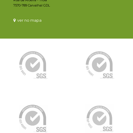
Rua da Aroeira - Tróia
7570-789 Carvalhal GDL
ver no mapa