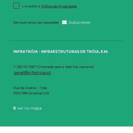
Li e aceito a
Política de Privacidade
Subscrever
Remover email da newsletter
INFRATRÓIA - INFRAESTRUTURAS DE TRÓIA, E.M.
T: 265 110 726/7 (Chamada para a rede fixa nacional)
geral@infratroia.pt
Rua da Aroeira - Tróia
7570-789 Carvalhal GDL
ver no mapa