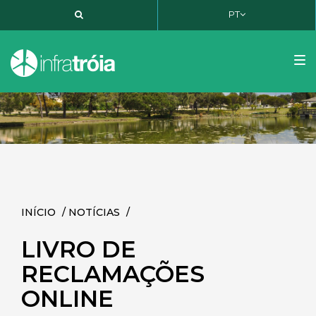
PT
PT
EN
FR
Tog
nav
INÍCIO
/
NOTÍCIAS
/
LIVRO DE
RECLAMAÇÕES
ONLINE