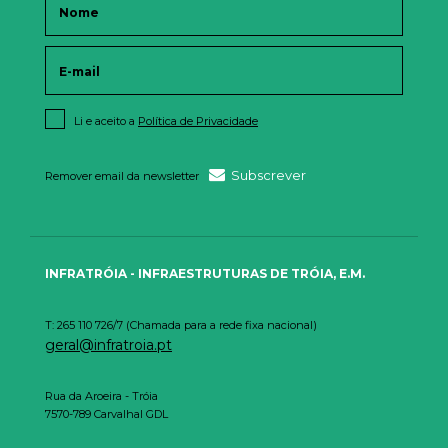
Li e aceito a
Política de Privacidade
Subscrever
Remover email da newsletter
INFRATRÓIA - INFRAESTRUTURAS DE TRÓIA, E.M.
T: 265 110 726/7 (Chamada para a rede fixa nacional)
geral@infratroia.pt
Rua da Aroeira - Tróia
7570-789 Carvalhal GDL