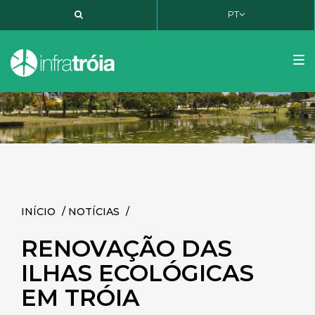
PT
PT
EN
FR
Tog
nav
INÍCIO
/
NOTÍCIAS
/
RENOVAÇÃO DAS
ILHAS ECOLÓGICAS
EM TRÓIA