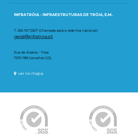
INFRATRÓIA - INFRAESTRUTURAS DE TRÓIA, E.M.
T: 265 110 726/7 (Chamada para a rede fixa nacional)
geral@infratroia.pt
Rua da Aroeira - Tróia
7570-789 Carvalhal GDL
ver no mapa