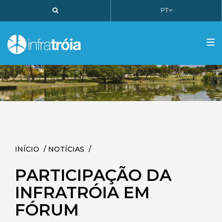
PT
PT
EN
FR
Tog
nav
INÍCIO
/
NOTÍCIAS
/
PARTICIPAÇÃO DA
INFRATRÓIA EM
FÓRUM